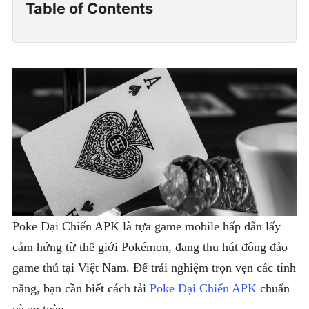
Table of Contents
Poke Đại Chiến APK là tựa game mobile hấp dẫn lấy
cảm hứng từ thế giới Pokémon, đang thu hút đông đảo
game thủ tại Việt Nam. Để trải nghiệm trọn vẹn các tính
năng, bạn cần biết cách tải
Poke Đại Chiến APK
chuẩn