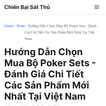
Chiến Bại Sát Thủ
Home
Posts
Hướng Dẫn Chọn Mua Bộ Poker Sets - Đánh
Giá Chi Tiết Các Sản Phẩm Mới Nhất Tại Việt
Nam
Hướng Dẫn Chọn
Mua Bộ Poker Sets -
Đánh Giá Chi Tiết
Các Sản Phẩm Mới
Nhất Tại Việt Nam