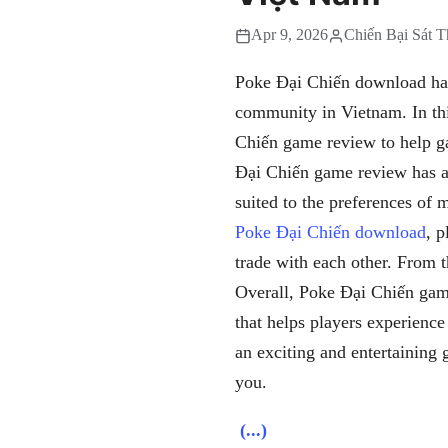
Apr 9, 2026
Chiến Bại Sát 
Poke Đại Chiến download has
community in Vietnam. In thi
Chiến game review to help g
Đại Chiến game review has a 
suited to the preferences of 
Poke Đại Chiến download
, p
trade with each other. From 
Overall, Poke Đại Chiến game 
that helps players experience
an exciting and entertaining
you.
(...)