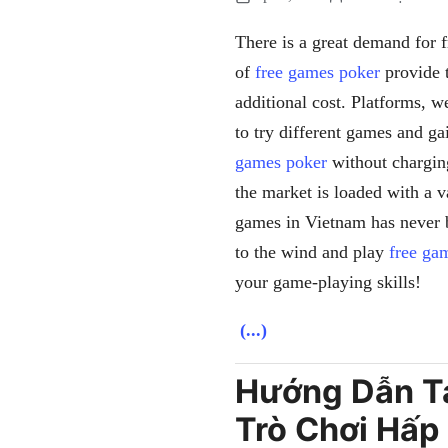
There is a great demand for 
of
free games poker
provide t
additional cost. Platforms, w
to try different games and g
games poker
without chargin
the market is loaded with a v
games in Vietnam has never be
to the wind and play
free ga
your game-playing skills!
(...)
Hướng Dẫn Tả
Trò Chơi Hấp