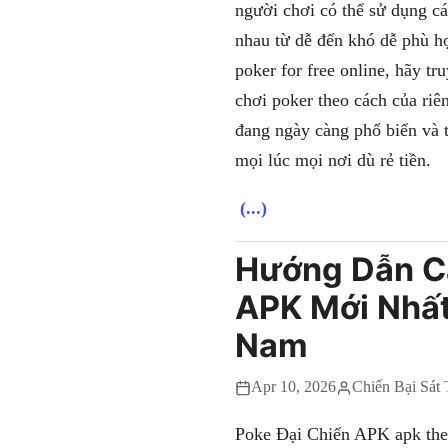
người chơi có thể sử dụng cá
nhau từ dễ đến khó dễ phù h
poker for free online, hãy tr
chơi poker theo cách của riê
đang ngày càng phổ biến và 
mọi lúc mọi nơi dù rẻ tiền.
(...)
Hướng Dẫn Cá
APK Mới Nhất
Nam
Apr 10, 2026
Chiến Bại Sát
Poke Đại Chiến APK apk ther