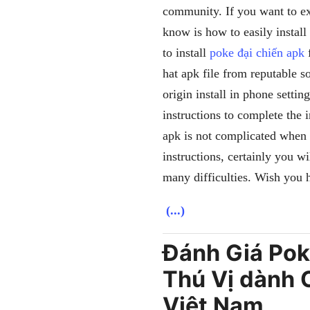
community. If you want to exp
know is how to easily install
to install
poke đại chiến apk
f
hat apk file from reputable 
origin install in phone settin
instructions to complete the 
apk is not complicated when
instructions, certainly you w
many difficulties. Wish you
(...)
Đánh Giá Pok
Thú Vị dành 
Việt Nam