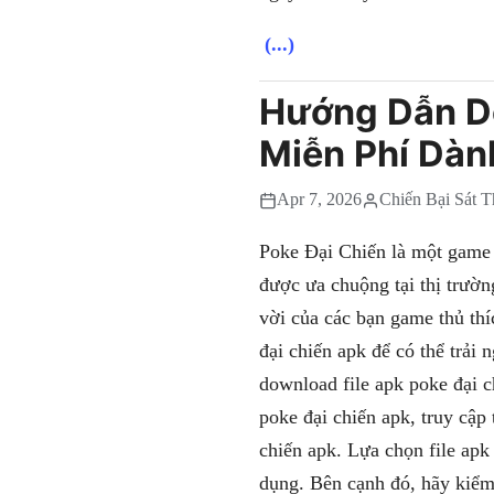
(...)
Hướng Dẫn D
Miễn Phí Dà
Apr 7, 2026
Chiến Bại Sát 
Poke Đại Chiến là một game 
được ưa chuộng tại thị trườn
vời của các bạn game thủ th
đại chiến apk để có thể trải
download file apk poke đại c
poke đại chiến apk, truy cập 
chiến apk. Lựa chọn file apk
dụng. Bên cạnh đó, hãy kiểm