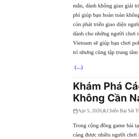
mắn, dành không gian giải t
phí giúp bạn hoàn toàn không
còn phát triển giao diện ngư
dành cho những người chơi 
Vietnam sẽ giúp bạn chơi pok
trí nhưng cũng tập trung tâm 
(...)
Khám Phá Các
Không Cần Nạ
Apr 5, 2026
Chiến Bại Sát 
Trong cộng đồng game bài tạ
càng được nhiều người chơi