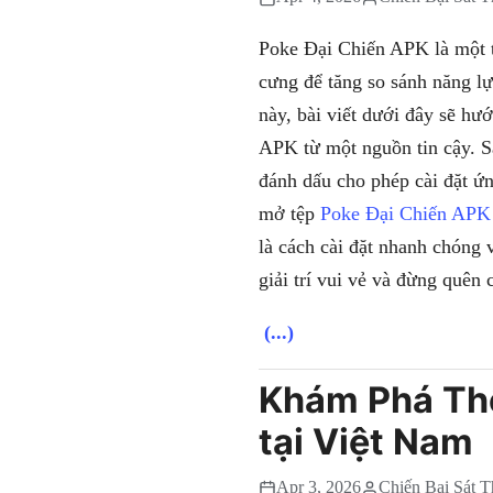
Poke Đại Chiến APK là một tr
cưng để tăng so sánh năng l
này, bài viết dưới đây sẽ hướ
APK từ một nguồn tin cậy. Sa
đánh dấu cho phép cài đặt ứn
mở tệp
Poke Đại Chiến APK
là cách cài đặt nhanh chóng
giải trí vui vẻ và đừng quên 
(...)
Khám Phá Thế
tại Việt Nam
Apr 3, 2026
Chiến Bại Sát 