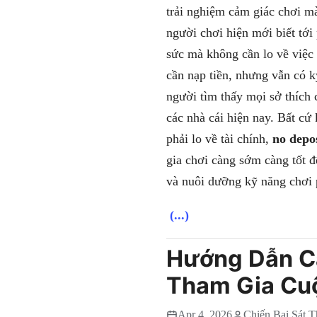
trải nghiệm cảm giác chơi m
người chơi hiện mới biết tới
sức mà không cần lo về việc
cần nạp tiền, nhưng vẫn có 
người tìm thấy mọi sở thích 
các nhà cái hiện nay. Bất c
phải lo về tài chính,
no depo
gia chơi càng sớm càng tốt đ
và nuôi dưỡng kỹ năng chơi 
(...)
Hướng Dẫn Cà
Tham Gia Cu
Apr 4, 2026
Chiến Bại Sát 