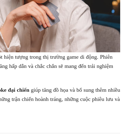
t hiện tượng trong thị trường game di động. Phiên
năng hấp dẫn và chắc chắn sẽ mang đến trải nghiệm
ke đại chiến
giúp tăng đồ họa và bổ sung thêm nhiều
ững trận chiến hoành tráng, những cuộc phiêu lưu và