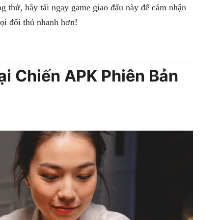
g thử, hãy tải ngay game giao đấu này để cảm nhận
ọi đối thủ nhanh hơn!
i Chiến APK Phiên Bản