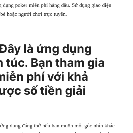
 dụng poker miễn phí hàng đầu. Sử dụng giao diện
 bè hoặc người chơi trực tuyến.
Đây là ứng dụng
 túc. Bạn tham gia
miễn phí với khả
ợc số tiền giải
ứng dụng đáng thử nếu bạn muốn một góc nhìn khác