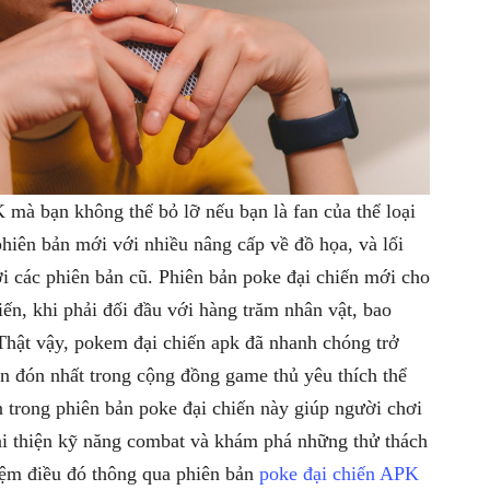
mà bạn không thể bỏ lỡ nếu bạn là fan của thể loại
iên bản mới với nhiều nâng cấp về đồ họa, và lối
ới các phiên bản cũ. Phiên bản poke đại chiến mới cho
ến, khi phải đối đầu với hàng trăm nhân vật, bao
hật vậy, pokem đại chiến apk đã nhanh chóng trở
n đón nhất trong cộng đồng game thủ yêu thích thể
n trong phiên bản poke đại chiến này giúp người chơi
cải thiện kỹ năng combat và khám phá những thử thách
iệm điều đó thông qua phiên bản
poke đại chiến APK