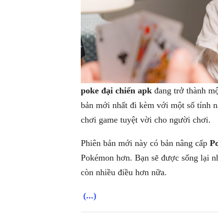
poke đại chiến apk
đang trở thành mộ
bản mới nhất đi kèm với một số tính 
chơi game tuyệt vời cho người chơi.
Phiên bản mới này có bản nâng cấp
Po
Pokémon hơn. Bạn sẽ được sống lại nh
còn nhiều điều hơn nữa.
(...)