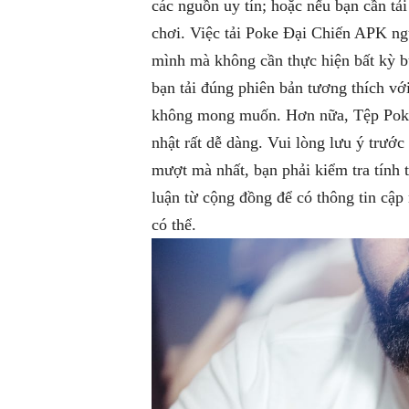
các nguồn uy tín; hoặc nếu bạn cần tải
chơi. Việc tải Poke Đại Chiến APK ngườ
mình mà không cần thực hiện bất kỳ b
bạn tải đúng phiên bản tương thích vớ
không mong muốn. Hơn nữa, Tệp Poke 
nhật rất dễ dàng. Vui lòng lưu ý trướ
mượt mà nhất, bạn phải kiểm tra tính
luận từ cộng đồng để có thông tin cập 
có thể.