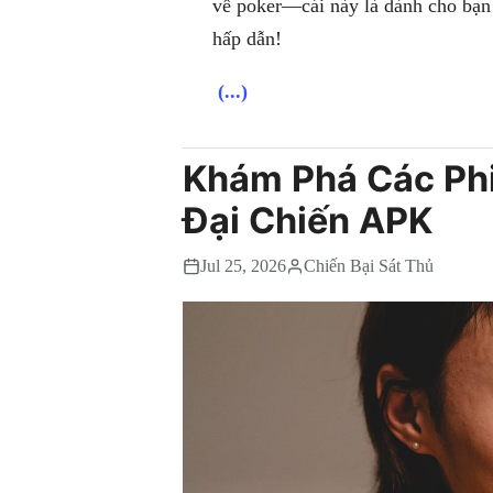
về poker—cái này là dành cho bạn!
hấp dẫn!
(...)
Khám Phá Các Ph
Đại Chiến APK
Jul 25, 2026
Chiến Bại Sát Thủ