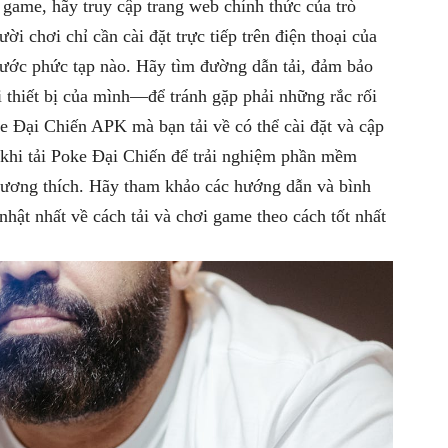
 game, hãy truy cập trang web chính thức của trò
i chơi chỉ cần cài đặt trực tiếp trên điện thoại của
ước phức tạp nào. Hãy tìm đường dẫn tải, đảm bảo
i thiết bị của mình—để tránh gặp phải những rắc rối
Đại Chiến APK mà bạn tải về có thể cài đặt và cập
c khi tải Poke Đại Chiến để trải nghiệm phần mềm
 tương thích. Hãy tham khảo các hướng dẫn và bình
nhật nhất về cách tải và chơi game theo cách tốt nhất