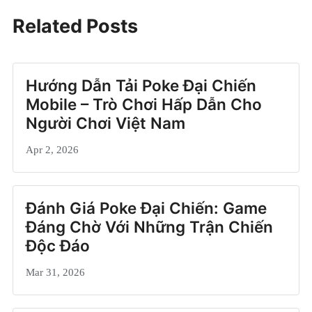
Related Posts
Hướng Dẫn Tải Poke Đại Chiến
Mobile – Trò Chơi Hấp Dẫn Cho
Người Chơi Việt Nam
Apr 2, 2026
Đánh Giá Poke Đại Chiến: Game
Đáng Chờ Với Những Trận Chiến
Độc Đáo
Mar 31, 2026