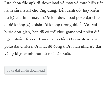
Lựa chọn file apk đã download về máy và thực hiện tiến
hành cài install cho ứng dụng. Bên cạnh đó, hãy kiểm
tra kỹ cấu hình máy trước khi download poke đại chiến
đi để không gặp phần lỗi không tương thich̀. Với vài
bước đơn giản, bạn đã có thể chơi game với nhiều điều
ngạc nhiên đắn đo. Hãy nhanh chầ sὬ́ download apk
poke đại chiến mới nhất để đồng thời nhận nhìu ưu đãi
và sự kiện chính thức từ nhà sản xuất.
poke đại chiến download