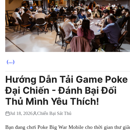
(...)
Hướng Dẫn Tải Game Poke
Đại Chiến - Đánh Bại Đối
Thủ Mình Yêu Thích!
Jul 18, 2026
Chiến Bại Sát Thủ
Bạn đang chơi Poke Big War Mobile cho thời gian thư giã