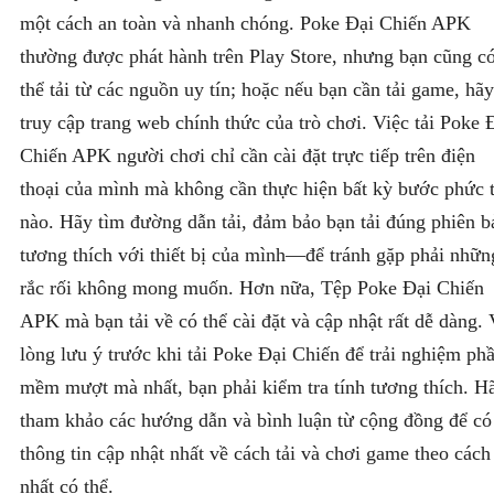
một cách an toàn và nhanh chóng. Poke Đại Chiến APK
thường được phát hành trên Play Store, nhưng bạn cũng c
thể tải từ các nguồn uy tín; hoặc nếu bạn cần tải game, hãy
truy cập trang web chính thức của trò chơi. Việc tải Poke 
Chiến APK người chơi chỉ cần cài đặt trực tiếp trên điện
thoại của mình mà không cần thực hiện bất kỳ bước phức 
nào. Hãy tìm đường dẫn tải, đảm bảo bạn tải đúng phiên b
tương thích với thiết bị của mình—để tránh gặp phải nhữn
rắc rối không mong muốn. Hơn nữa, Tệp Poke Đại Chiến
APK mà bạn tải về có thể cài đặt và cập nhật rất dễ dàng. 
lòng lưu ý trước khi tải Poke Đại Chiến để trải nghiệm ph
mềm mượt mà nhất, bạn phải kiểm tra tính tương thích. H
tham khảo các hướng dẫn và bình luận từ cộng đồng để có
thông tin cập nhật nhất về cách tải và chơi game theo cách 
nhất có thể.