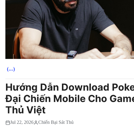
(...)
Hướng Dẫn Download Pok
Đại Chiến Mobile Cho Gam
Thủ Việt
Jul 22, 2026
Chiến Bại Sát Thủ