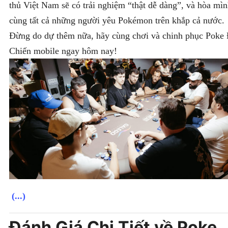
thủ Việt Nam sẽ có trải nghiệm “thật dễ dàng”, và hòa mì
cùng tất cả những người yêu Pokémon trên khắp cả nước.
Đừng do dự thêm nữa, hãy cùng chơi và chinh phục Poke 
Chiến mobile ngay hôm nay!
(...)
Đánh Giá Chi Tiết về Poke