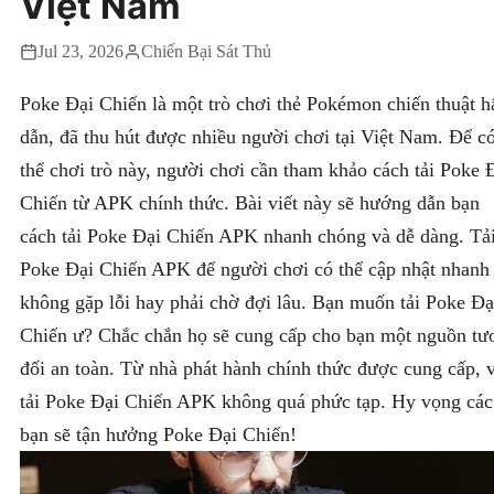
Việt Nam
Jul 23, 2026
Chiến Bại Sát Thủ
Poke Đại Chiến là một trò chơi thẻ Pokémon chiến thuật h
dẫn, đã thu hút được nhiều người chơi tại Việt Nam. Để c
thể chơi trò này, người chơi cần tham khảo cách tải Poke 
Chiến từ APK chính thức. Bài viết này sẽ hướng dẫn bạn
cách tải Poke Đại Chiến APK nhanh chóng và dễ dàng. Tả
Poke Đại Chiến APK để người chơi có thể cập nhật nhanh
không gặp lỗi hay phải chờ đợi lâu. Bạn muốn tải Poke Đạ
Chiến ư? Chắc chắn họ sẽ cung cấp cho bạn một nguồn tư
đối an toàn. Từ nhà phát hành chính thức được cung cấp, 
tải Poke Đại Chiến APK không quá phức tạp. Hy vọng các
bạn sẽ tận hưởng Poke Đại Chiến!