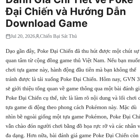
Đại Chiến và Hướng Dẫn
Download Game
Jul 20, 2026
Chiến Bại Sát Thủ
Dạo gần đây, Poke Đại Chiến đã thu hút được một chút sự
quan tâm từ cộng đồng game thủ Việt Nam. Nếu bạn muố
chơi tựa game này, hành động đầu tiên mà bạn không thể
tránh được là tải xuống Poke Đại Chiến. Hôm nay, GVN 
sẽ giới thiệu tổng quan về game thông qua một bài đánh gi
Poke Đại Chiến cụ thể, tức là làm rõ nội dung và lối chơi 
tựa game di động theo phong cách Pokémon này. Mặc dù
nhìn bề ngoài giống một tựa game Pokémon, Poke Đại Ch
vẫn chào đón người chơi bằng đồ họa rực rỡ và các nhân v
đa dạng. Hơn nữa, bài đánh giá game Poke Đại Chiến còn