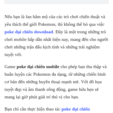
Nếu bạn là fan hâm mộ của các trò chơi chiến thuật và
yêu thích thế giới Pokemon, thì không thể bỏ qua việc
poke đại chiến download
. Đây là một trong những trò
chơi mobile hấp dẫn nhất hiện nay, mang đến cho người
chơi những trận đấu kịch tính và những trải nghiệm
tuyệt vời.
Game
poke đại chiến mobile
cho phép bạn thu thập và
huấn luyện các Pokemon đa dạng, từ những chiến binh
cơ bản đến những huyền thoại mạnh mẽ. Với đồ họa
tuyệt đẹp và âm thanh sống động, game hứa hẹn sẽ
mang lại giờ phút giải trí thú vị cho bạn.
Bạn chỉ cần thực hiện thao tác
poke đại chiến